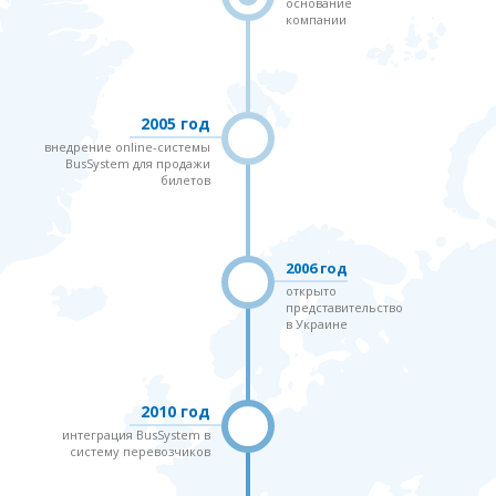
основание
компании
2005 год
внедрение online-системы
BusSystem для продажи
билетов
2006 год
открыто
представительство
в Украине
2010 год
интеграция BusSystem в
систему перевозчиков