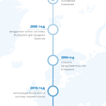
основание
компании
2005 год
внедрение online-системы
BusSystem для продажи
билетов
2006 год
открыто
представительство
в Украине
2010 год
интеграция BusSystem в
систему перевозчиков